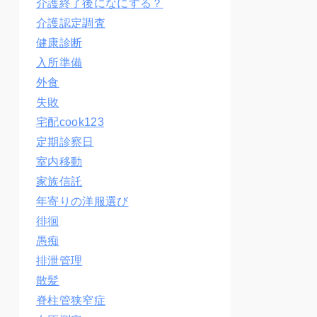
介護終了後になにする？
介護認定調査
健康診断
入所準備
外食
失敗
宅配cook123
定期診察日
室内移動
家族信託
年寄りの洋服選び
徘徊
愚痴
排泄管理
散髪
脊柱管狭窄症