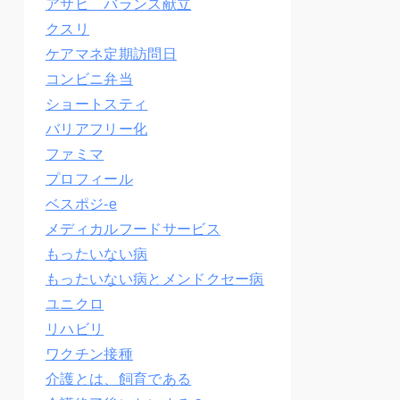
アサヒ バランス献立
クスリ
ケアマネ定期訪問日
コンビニ弁当
ショートスティ
バリアフリー化
ファミマ
プロフィール
ベスポジ-e
メディカルフードサービス
もったいない病
もったいない病とメンドクセー病
ユニクロ
リハビリ
ワクチン接種
介護とは、飼育である