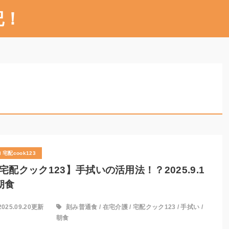
記！
宅配cook123
宅配クック123】手拭いの活用法！？2025.9.1
朝食
2025.09.20更新
刻み普通食
/
在宅介護
/
宅配クック123
/
手拭い
/
朝食