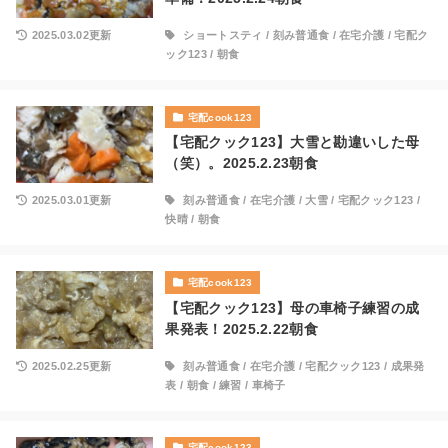
2025.03.02更新
ショートスティ
/
刻み普通食
/
在宅介護
/
宅配ク
ック123
/
朝食
宅配cook123
【宅配クック123】大雪と勘違いした母
（笑）。2025.2.23朝食
2025.03.01更新
刻み普通食
/
在宅介護
/
大雪
/
宅配クック123
/
快晴
/
朝食
宅配cook123
【宅配クック123】母の車椅子練習の成
果発表！2025.2.22朝食
2025.02.25更新
刻み普通食
/
在宅介護
/
宅配クック123
/
成果発
表
/
朝食
/
練習
/
車椅子
宅配cook123