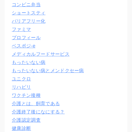
コンビニ弁当
ショートスティ
バリアフリー化
ファミマ
プロフィール
ベスポジ-e
メディカルフードサービス
もったいない病
もったいない病とメンドクセー病
ユニクロ
リハビリ
ワクチン接種
介護とは、飼育である
介護終了後になにする？
介護認定調査
健康診断