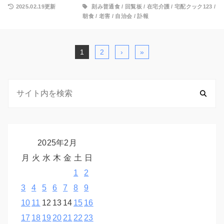
2025.02.19更新
刻み普通食
/
回覧板
/
在宅介護
/
宅配クック123
/
朝食
/
老害
/
自治会
/
訃報
1
2
›
»
2025年2月
月
火
水
木
金
土
日
1
2
3
4
5
6
7
8
9
10
11
12
13
14
15
16
17
18
19
20
21
22
23