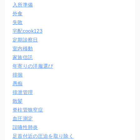
入所準備
外食
失敗
宅配cook123
定期診察日
室内移動
家族信託
年寄りの洋服選び
徘徊
愚痴
排泄管理
散髪
脊柱管狭窄症
血圧測定
誤嚥性肺炎
足首付近の圧迫を取り除く