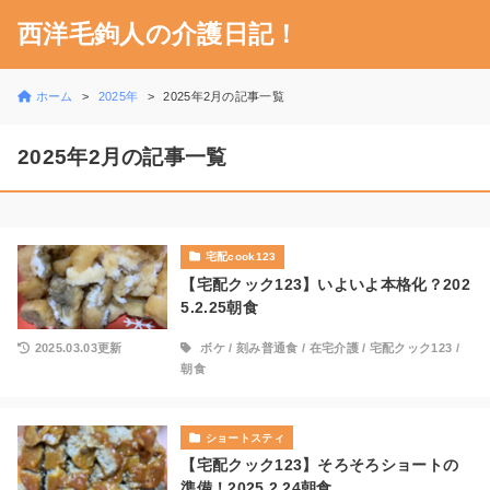
西洋毛鉤人の介護日記！
ホーム
2025年
2025年2月の記事一覧
2025年2月の記事一覧
宅配cook123
【宅配クック123】いよいよ本格化？202
5.2.25朝食
2025.03.03更新
ボケ
/
刻み普通食
/
在宅介護
/
宅配クック123
/
朝食
ショートスティ
【宅配クック123】そろそろショートの
準備！2025.2.24朝食