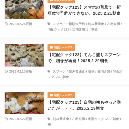
【宅配クック123】スマホの普及で一桁
順位で予約ができない。2025.2.21朝食
2025.02.24更新
スマホ
/
一桁順位予約
/
刻み普通食
/
在宅介護
/
宅配クック123
/
定期診察日
/
朝食
宅配cook123
【宅配クック123】てんこ盛りスプーン
で、咽せが再発！2025.2.20朝食
2025.02.23更新
スプーン
/
刻み普通食
/
咽せ
/
在宅介護
/
宅配ク
ック123
/
朝食
宅配cook123
【宅配クック123】自宅の梅もやっと咲
いたが・・・。2025.2.19朝食
2025.02.22更新
刻み普通食
/
在宅介護
/
宅配クック123
/
朝食
/
梅