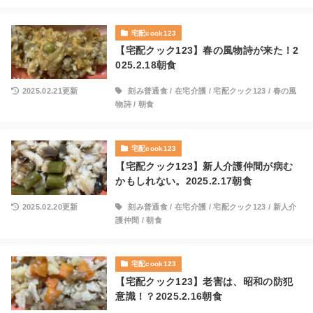
宅配cook123
【宅配クック123】春の風物詩が来た！2
025.2.18朝食
2025.02.21更新
刻み普通食
/
在宅介護
/
宅配クック123
/
春の風
物詩
/
朝食
宅配cook123
【宅配クック123】新人介護仲間が病む
かもしれない。2025.2.17朝食
2025.02.20更新
刻み普通食
/
在宅介護
/
宅配クック123
/
新人介
護仲間
/
朝食
宅配cook123
【宅配クック123】老害は、昭和の防犯
意識！？2025.2.16朝食