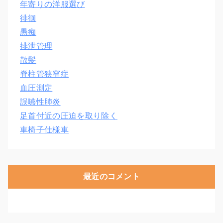
年寄りの洋服選び
徘徊
愚痴
排泄管理
散髪
脊柱管狭窄症
血圧測定
誤嚥性肺炎
足首付近の圧迫を取り除く
車椅子仕様車
最近のコメント