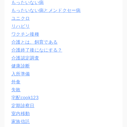
もったいない病
もったいない病とメンドクセー病
ユニクロ
リハビリ
ワクチン接種
介護とは、飼育である
介護終了後になにする？
介護認定調査
健康診断
入所準備
外食
失敗
宅配cook123
定期診察日
室内移動
家族信託