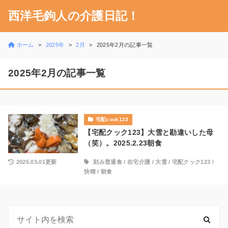
西洋毛鉤人の介護日記！
ホーム
2025年
2月
2025年2月の記事一覧
2025年2月の記事一覧
宅配cook123
【宅配クック123】大雪と勘違いした母
（笑）。2025.2.23朝食
2025.03.01更新
刻み普通食
/
在宅介護
/
大雪
/
宅配クック123
/
快晴
/
朝食