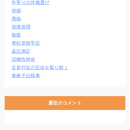
年寄りの洋服選び
徘徊
愚痴
排泄管理
散髪
脊柱管狭窄症
血圧測定
誤嚥性肺炎
足首付近の圧迫を取り除く
車椅子仕様車
最近のコメント