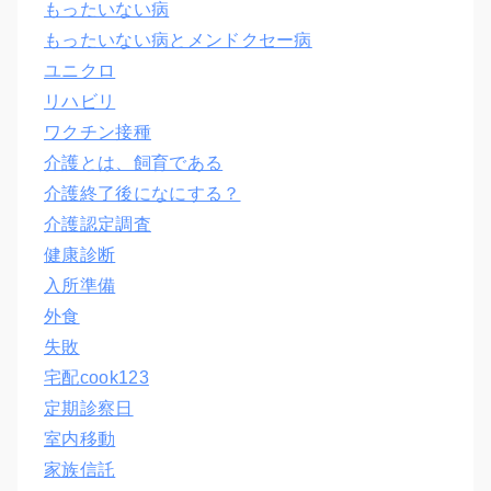
もったいない病
もったいない病とメンドクセー病
ユニクロ
リハビリ
ワクチン接種
介護とは、飼育である
介護終了後になにする？
介護認定調査
健康診断
入所準備
外食
失敗
宅配cook123
定期診察日
室内移動
家族信託