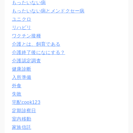
もったいない病
もったいない病とメンドクセー病
ユニクロ
リハビリ
ワクチン接種
介護とは、飼育である
介護終了後になにする？
介護認定調査
健康診断
入所準備
外食
失敗
宅配cook123
定期診察日
室内移動
家族信託