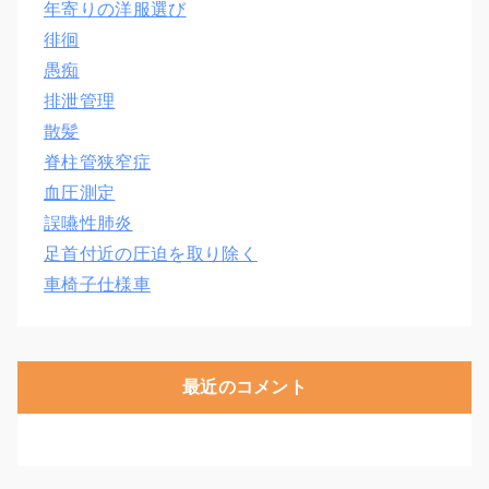
年寄りの洋服選び
徘徊
愚痴
排泄管理
散髪
脊柱管狭窄症
血圧測定
誤嚥性肺炎
足首付近の圧迫を取り除く
車椅子仕様車
最近のコメント