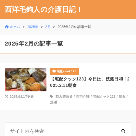
西洋毛鉤人の介護日記！
ホーム
2025年
2月
2025年2月の記事一覧
2025年2月の記事一覧
宅配cook123
【宅配クック123】今日は、洗濯日和！2
025.2.11朝食
2025.02.17更新
刻み普通食
/
在宅介護
/
宅配クック123
/
朝食
/
洗濯