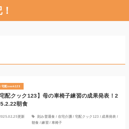
記！
宅配cook123
宅配クック123】母の車椅子練習の成果発表！2
25.2.22朝食
2025.02.25更新
刻み普通食
/
在宅介護
/
宅配クック123
/
成果発表
/
朝食
/
練習
/
車椅子