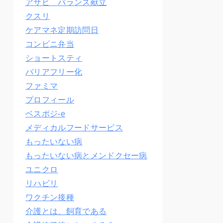
アサヒ バランス献立
クスリ
ケアマネ定期訪問日
コンビニ弁当
ショートスティ
バリアフリー化
ファミマ
プロフィール
ベスポジ-e
メディカルフードサービス
もったいない病
もったいない病とメンドクセー病
ユニクロ
リハビリ
ワクチン接種
介護とは、飼育である