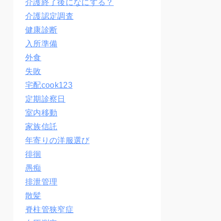
介護終了後になにする？
介護認定調査
健康診断
入所準備
外食
失敗
宅配cook123
定期診察日
室内移動
家族信託
年寄りの洋服選び
徘徊
愚痴
排泄管理
散髪
脊柱管狭窄症