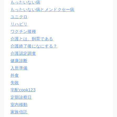
もったいない病
もったいない病とメンドクセー病
ユニクロ
リハビリ
ワクチン接種
介護とは、飼育である
介護終了後になにする？
介護認定調査
健康診断
入所準備
外食
失敗
宅配cook123
定期診察日
室内移動
家族信託