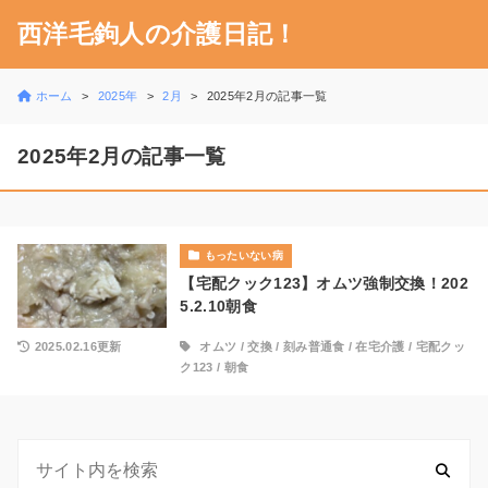
西洋毛鉤人の介護日記！
ホーム
2025年
2月
2025年2月の記事一覧
2025年2月の記事一覧
もったいない病
【宅配クック123】オムツ強制交換！202
5.2.10朝食
2025.02.16更新
オムツ
/
交換
/
刻み普通食
/
在宅介護
/
宅配クッ
ク123
/
朝食