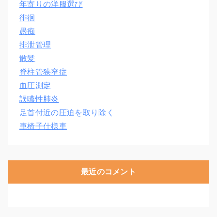
年寄りの洋服選び
徘徊
愚痴
排泄管理
散髪
脊柱管狭窄症
血圧測定
誤嚥性肺炎
足首付近の圧迫を取り除く
車椅子仕様車
最近のコメント