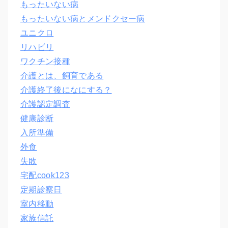
もったいない病
もったいない病とメンドクセー病
ユニクロ
リハビリ
ワクチン接種
介護とは、飼育である
介護終了後になにする？
介護認定調査
健康診断
入所準備
外食
失敗
宅配cook123
定期診察日
室内移動
家族信託