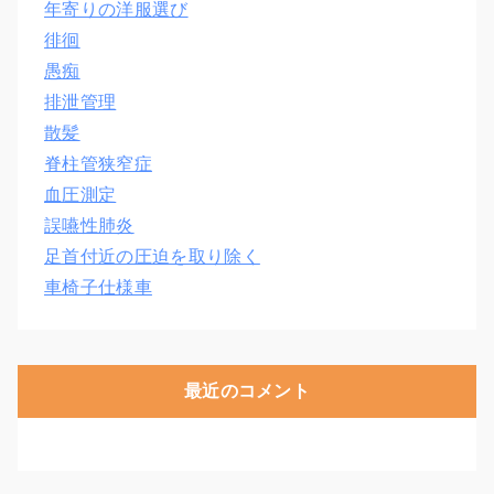
年寄りの洋服選び
徘徊
愚痴
排泄管理
散髪
脊柱管狭窄症
血圧測定
誤嚥性肺炎
足首付近の圧迫を取り除く
車椅子仕様車
最近のコメント