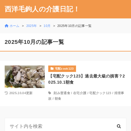
西洋毛鉤人の介護日記！
ホーム
2025年
10月
2025年10月の記事一覧
2025年10月の記事一覧
宅配cook123
【宅配クック123】過去最大級の損害？2
025.10.1朝食
2025.10.04更新
刻み普通食
/
在宅介護
/
宅配クック123
/
排泄事
故
/
朝食