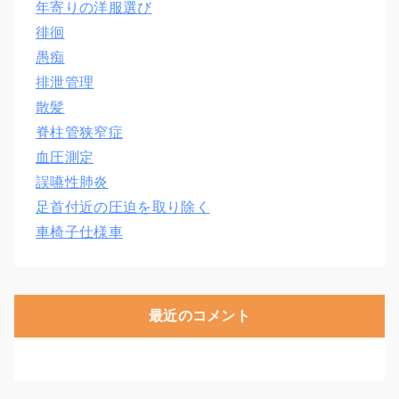
年寄りの洋服選び
徘徊
愚痴
排泄管理
散髪
脊柱管狭窄症
血圧測定
誤嚥性肺炎
足首付近の圧迫を取り除く
車椅子仕様車
最近のコメント