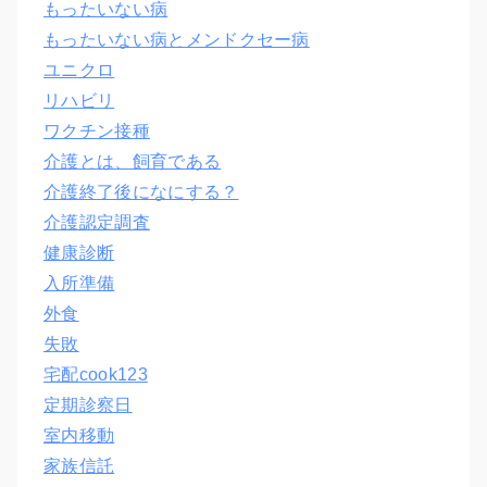
もったいない病
もったいない病とメンドクセー病
ユニクロ
リハビリ
ワクチン接種
介護とは、飼育である
介護終了後になにする？
介護認定調査
健康診断
入所準備
外食
失敗
宅配cook123
定期診察日
室内移動
家族信託