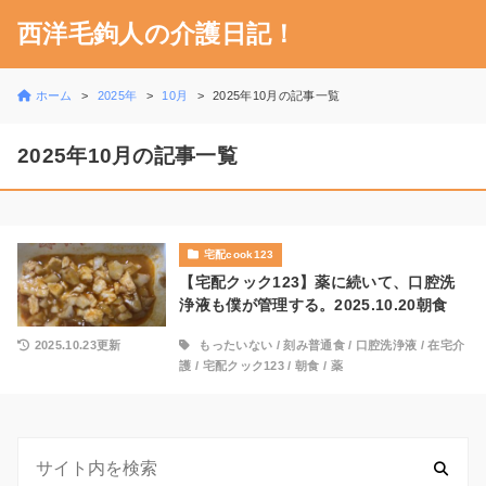
西洋毛鉤人の介護日記！
ホーム
2025年
10月
2025年10月の記事一覧
2025年10月の記事一覧
宅配cook123
【宅配クック123】薬に続いて、口腔洗
浄液も僕が管理する。2025.10.20朝食
2025.10.23更新
もったいない
/
刻み普通食
/
口腔洗浄液
/
在宅介
護
/
宅配クック123
/
朝食
/
薬