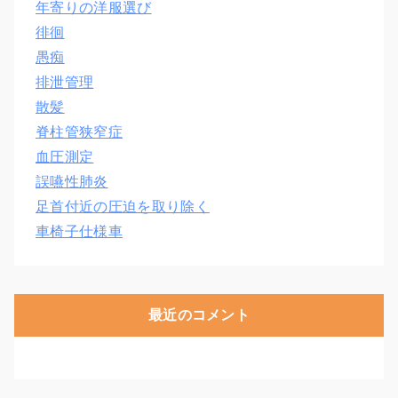
年寄りの洋服選び
徘徊
愚痴
排泄管理
散髪
脊柱管狭窄症
血圧測定
誤嚥性肺炎
足首付近の圧迫を取り除く
車椅子仕様車
最近のコメント