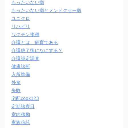
もったいない病
もったいない病とメンドクセー病
ユニクロ
リハビリ
ワクチン接種
介護とは、飼育である
介護終了後になにする？
介護認定調査
健康診断
入所準備
外食
失敗
宅配cook123
定期診察日
室内移動
家族信託