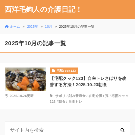
西洋毛鉤人の介護日記！
ホーム
2025年
10月
2025年10月の記事一覧
2025年10月の記事一覧
宅配cook123
【宅配クック123】自主トレさぼりを改
善する方法！2025.10.23朝食
2025.10.26更新
サボリ
/
刻み普通食
/
在宅介護
/
孫
/
宅配クック
123
/
朝食
/
自主トレ