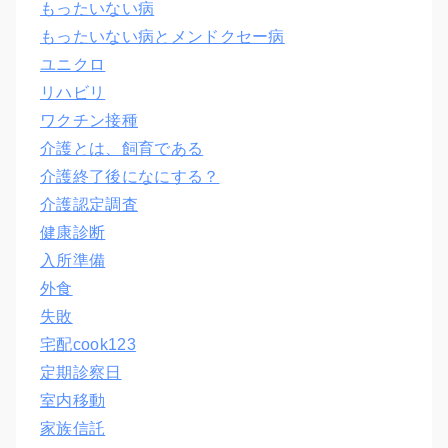
もったいない病
もったいない病とメンドクセー病
ユニクロ
リハビリ
ワクチン接種
介護とは、飼育である
介護終了後になにする？
介護認定調査
健康診断
入所準備
外食
失敗
宅配cook123
定期診察日
室内移動
家族信託