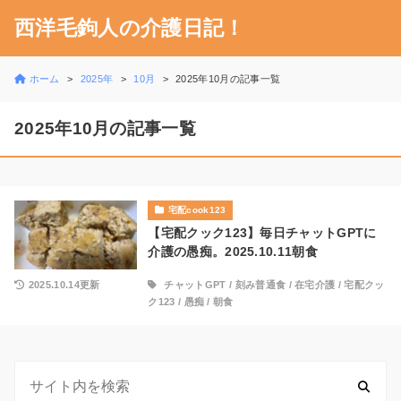
西洋毛鉤人の介護日記！
ホーム
2025年
10月
2025年10月の記事一覧
2025年10月の記事一覧
宅配cook123
【宅配クック123】毎日チャットGPTに
介護の愚痴。2025.10.11朝食
2025.10.14更新
チャットGPT
/
刻み普通食
/
在宅介護
/
宅配クッ
ク123
/
愚痴
/
朝食