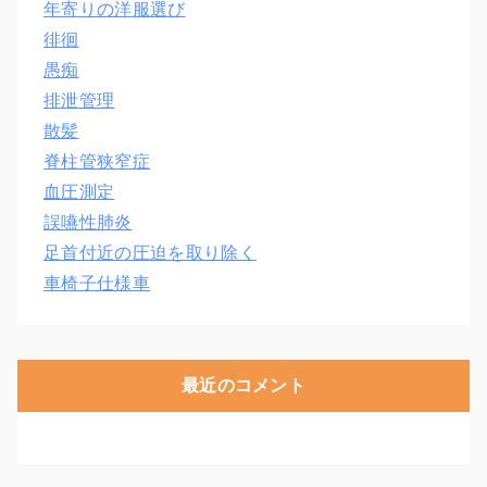
年寄りの洋服選び
徘徊
愚痴
排泄管理
散髪
脊柱管狭窄症
血圧測定
誤嚥性肺炎
足首付近の圧迫を取り除く
車椅子仕様車
最近のコメント