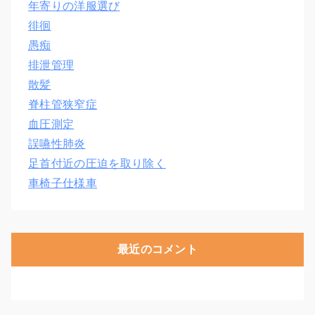
年寄りの洋服選び
徘徊
愚痴
排泄管理
散髪
脊柱管狭窄症
血圧測定
誤嚥性肺炎
足首付近の圧迫を取り除く
車椅子仕様車
最近のコメント