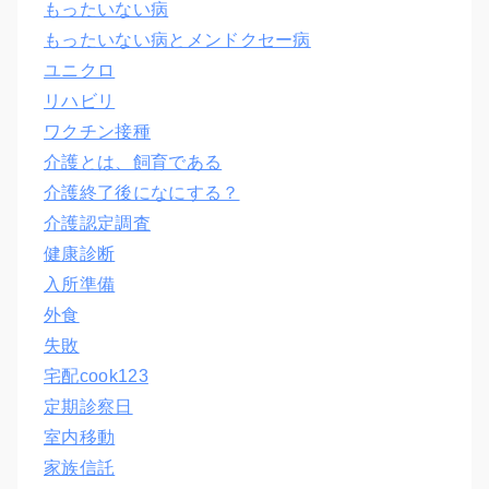
もったいない病
もったいない病とメンドクセー病
ユニクロ
リハビリ
ワクチン接種
介護とは、飼育である
介護終了後になにする？
介護認定調査
健康診断
入所準備
外食
失敗
宅配cook123
定期診察日
室内移動
家族信託