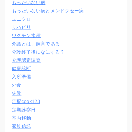
もったいない病
もったいない病とメンドクセー病
ユニクロ
リハビリ
ワクチン接種
介護とは、飼育である
介護終了後になにする？
介護認定調査
健康診断
入所準備
外食
失敗
宅配cook123
定期診察日
室内移動
家族信託