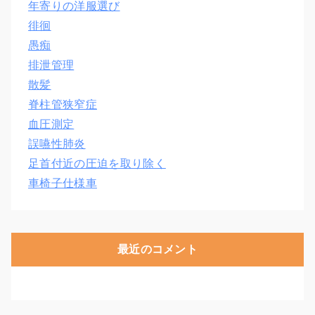
年寄りの洋服選び
徘徊
愚痴
排泄管理
散髪
脊柱管狭窄症
血圧測定
誤嚥性肺炎
足首付近の圧迫を取り除く
車椅子仕様車
最近のコメント